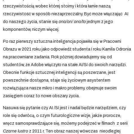
rzeczywistością wobec której stoimy i która łamie naszą
rzeczywistość w sposób niezaprzeczalny. Być może włączając AI
do naszego życia, stanie się
ona/on/ ono/to
jednym z jego
komponentów, niczym więcej.
Po raz pierwszy sztuczna inteligencja pojawiła się w Pracowni
Obrazu w 2021 roku jako odpowiedź studenta I roku Kamila Odronia
na pracowniane zadania. Rok później dowiadujemy się od
studentów, że Adobe włączyło na stałe AI/SI do swoich narzędzi.
Obecnie funkcje sztucznej inteligencji są poszerzane, jest
powszechnie dostępna, staje się życiowym asystentem
rozwiązująca nasze mikro i makro problemy, obejmuje swoim
zasięgiem coraz to nowe obszary życia.
Nasuwa się pytanie czy AI /SI jest i nadal będzie narzędziem, czy
role się odwrócą, o czym futurologiczne wizje, jakże prorocze,
wręcz samosprawdzające się, możemy podejrzeć w filmach z serii
Czarne lustro
z 2011 r. Ten obraz naszej wówczas nieodległej