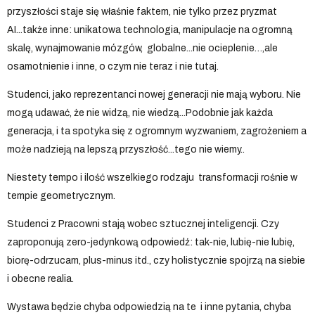
przyszłości staje się właśnie faktem, nie tylko przez pryzmat
AI...także inne: unikatowa technologia, manipulacje na ogromną
skalę, wynajmowanie mózgów, globalne...nie ocieplenie…,ale
osamotnienie i inne, o czym nie teraz i nie tutaj.
Studenci, jako reprezentanci nowej generacji nie mają wyboru. Nie
mogą udawać, że nie widzą, nie wiedzą...Podobnie jak każda
generacja, i ta spotyka się z ogromnym wyzwaniem, zagrożeniem a
może nadzieją na lepszą przyszłość...tego nie wiemy..
Niestety tempo i ilość wszelkiego rodzaju transformacji rośnie w
tempie geometrycznym.
Studenci z Pracowni stają wobec sztucznej inteligencji.
Czy
zaproponują zero-jedynkową odpowiedź: tak-nie, lubię-nie lubię,
biorę-odrzucam, plus-minus itd., czy holistycznie spojrzą na siebie
i obecne realia.
Wystawa będzie chyba odpowiedzią na te i inne pytania, chyba